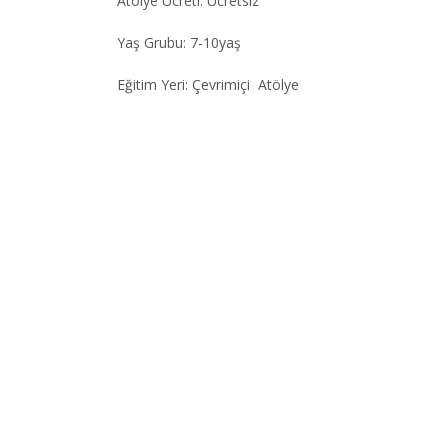
Atölye Ücreti:
Ücretsiz
Yaş Grubu: 7-10yaş
Eğitim Yeri: Çevrimiçi
A
tölye