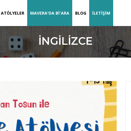
ATÖLYELER
MAVERA'DA BI'ARA
BLOG
İLETIŞIM
İNGILIZCE